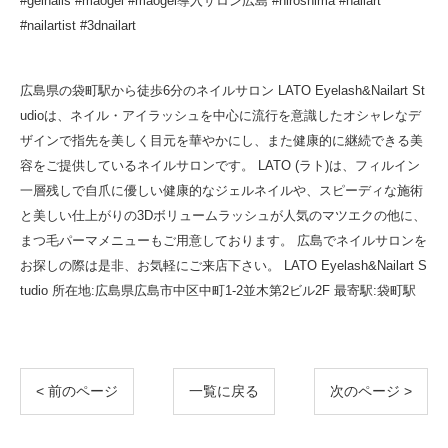
#gelnails #maogel #maogel導入サロン広島 #hiroshima #nailart
#nailartist #3dnailart
広島県の袋町駅から徒歩6分のネイルサロン LATO Eyelash&Nailart St
udioは、ネイル・アイラッシュを中心に流行を意識したオシャレなデ
ザインで指先を美しく目元を華やかにし、また健康的に継続できる美
容をご提供しているネイルサロンです。 LATO (ラト)は、フィルイン
一層残しで自爪に優しい健康的なジェルネイルや、スピーディな施術
と美しい仕上がりの3Dボリュームラッシュが人気のマツエクの他に、
まつ毛パーマメニューもご用意しております。 広島でネイルサロンを
お探しの際は是非、お気軽にご来店下さい。 LATO Eyelash&Nailart S
tudio 所在地:広島県広島市中区中町1-2並木第2ビル2F 最寄駅:袋町駅
< 前のページ
一覧に戻る
次のページ >