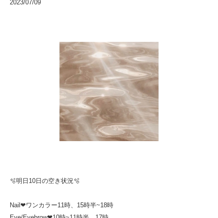
2023/07/09
🫧明日10日の空き状況🫧
Nail❤︎ワンカラー11時、15時半~18時
Eye/Eyebrow❤︎10時~11時半、17時