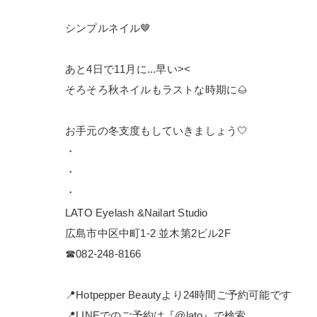
シンプルネイル🤎
あと4日で11月に...早い><
そろそろ秋ネイルもラストな時期に🌰
お手元の冬支度もしていきましょう🤍
・
・
・
LATO Eyelash &Nailart Studio
広島市中区中町1-2 並木第2ビル2F
☎︎082-248-8166
📍Hotpepper Beautyより24時間ご予約可能です
📍LINEでのご予約は『@lato』で検索