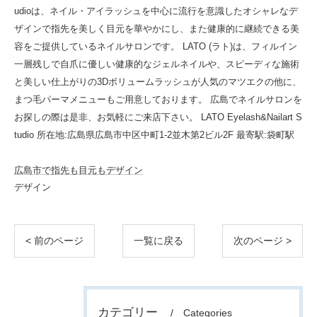
udioは、ネイル・アイラッシュを中心に流行を意識したオシャレなデ
ザインで指先を美しく目元を華やかにし、また健康的に継続できる美
容をご提供しているネイルサロンです。 LATO (ラト)は、フィルイン
一層残しで自爪に優しい健康的なジェルネイルや、スピーディな施術
と美しい仕上がりの3Dボリュームラッシュが人気のマツエクの他に、
まつ毛パーマメニューもご用意しております。 広島でネイルサロンを
お探しの際は是非、お気軽にご来店下さい。 LATO Eyelash&Nailart S
tudio 所在地:広島県広島市中区中町1-2並木第2ビル2F 最寄駅:袋町駅
広島市で指先も目元もデザイン
デザイン
< 前のページ
一覧に戻る
次のページ >
カテゴリー
Categories