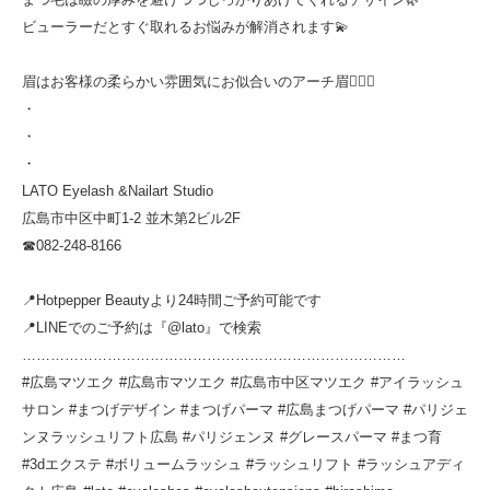
ビューラーだとすぐ取れるお悩みが解消されます💫
眉はお客様の柔らかい雰囲気にお似合いのアーチ眉🧚🏻‍♀️
・
・
・
LATO Eyelash &Nailart Studio
広島市中区中町1-2 並木第2ビル2F
☎︎082-248-8166
📍Hotpepper Beautyより24時間ご予約可能です
📍LINEでのご予約は『@lato』で検索
………………………………………………………………………
#広島マツエク #広島市マツエク #広島市中区マツエク #アイラッシュ
サロン #まつげデザイン #まつげパーマ #広島まつげパーマ #パリジェ
ンヌラッシュリフト広島 #パリジェンヌ #グレースパーマ #まつ育
#3dエクステ #ボリュームラッシュ #ラッシュリフト #ラッシュアディ