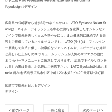
クト広島 #lato #eyelashes #eyelashextensions #hiroshima
#eyedesign #デザイン
広島県の袋町駅から徒歩6分のネイルサロン LATO Eyelash&Nailart St
udioは、ネイル・アイラッシュを中心に流行を意識したオシャレなデ
ザインで指先を美しく目元を華やかにし、また健康的に継続できる美
容をご提供しているネイルサロンです。 LATO (ラト)は、フィルイン
一層残しで自爪に優しい健康的なジェルネイルや、スピーディな施術
と美しい仕上がりの3Dボリュームラッシュが人気のマツエクの他に、
まつ毛パーマメニューもご用意しております。 広島でネイルサロンを
お探しの際は是非、お気軽にご来店下さい。 LATO Eyelash&Nailart S
tudio 所在地:広島県広島市中区中町1-2並木第2ビル2F 最寄駅:袋町駅
広島市で指先も目元もデザイン
デザイン
< 前のページ
一覧に戻る
次のページ >