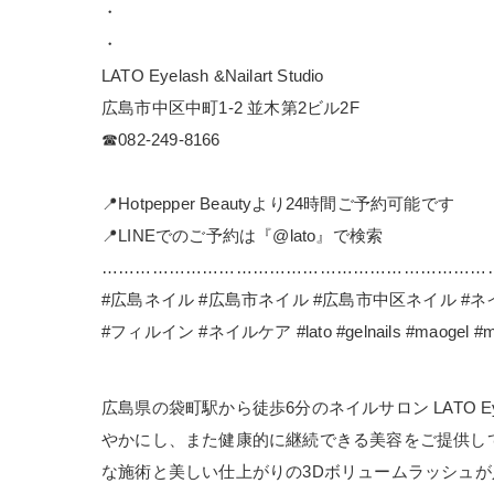
・
・
LATO Eyelash &Nailart Studio
広島市中区中町1-2 並木第2ビル2F
☎︎082-249-8166
📍Hotpepper Beautyより24時間ご予約可能です
📍LINEでのご予約は『@lato』で検索
……………………………………………………………
#広島ネイル #広島市ネイル #広島市中区ネイル #
#フィルイン #ネイルケア #lato #gelnails #maogel #ma
広島県の袋町駅から徒歩6分のネイルサロン LATO Ey
やかにし、また健康的に継続できる美容をご提供して
な施術と美しい仕上がりの3Dボリュームラッシュ