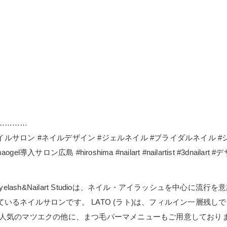
…………
ネイルサロン #ネイルデザイン #ジェルネイル #ブライダルネイル 
ogel導入サロン広島 #hiroshima #nailart #nailartist #3dnailar
elash&Nailart Studioは、ネイル・アイラッシュを中心
いるネイルサロンです。 LATO (ラト)は、フィルイン一層残
が人気のマツエクの他に、まつ毛パーマメニューもご用意しており