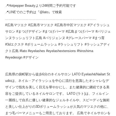
📍Hotpepper Beautyより24時間ご予約可能です
📍LINEでのご予約は『@lato』で検索
………………………………………………………………………
#広島マツエク #広島市マツエク #広島市中区マツエク #アイラッシュ
サロン #まつげデザイン #まつげパーマ #広島まつげパーマ #パリジェ
ンヌラッシュリフト広島 #パリジェンヌ #グレースパーマ #まつ育
#3dエクステ #ボリュームラッシュ #ラッシュリフト #ラッシュアディ
クト広島 #lato #eyelashes #eyelashextensions #hiroshima
#eyedesign #デザイン
広島県の袋町駅から徒歩6分のネイルサロン LATO Eyelash&Nailart St
udioは、ネイル・アイラッシュを中心に流行を意識したオシャレなデ
ザインで指先を美しく目元を華やかにし、また健康的に継続できる美
容をご提供しているネイルサロンです。 LATO (ラト)は、フィルイン
一層残しで自爪に優しい健康的なジェルネイルや、スピーディな施術
と美しい仕上がりの3Dボリュームラッシュが人気のマツエクの他に、
まつ毛パーマメニューもご用意しております。 広島でネイルサロンを