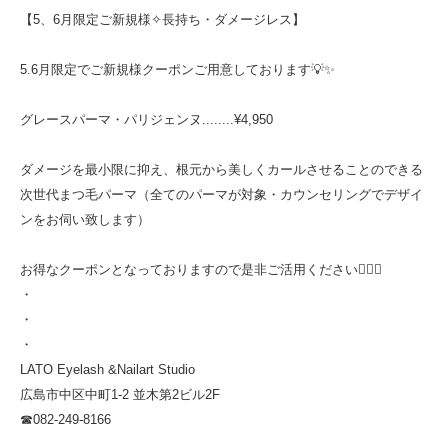
【5、6月限定ご新規様✧長持ち・ダメージレス】
5.6月限定でご新規様クーポンご用意しております💡✨
グレースパーマ・パリジェンヌ........¥4,950
ダメージを最小限に抑え、根元から美しくカールさせることのできる
次世代まつ毛パーマ（全てのパーマが対象・カウンセリングでデザイ
ンをお伺い致します）
お得なクーポンとなっておりますので是非ご活用ください💁🏻‍♀️
・
・
・
LATO Eyelash &Nailart Studio
広島市中区中町1-2 並木第2ビル2F
☎︎082-249-8166