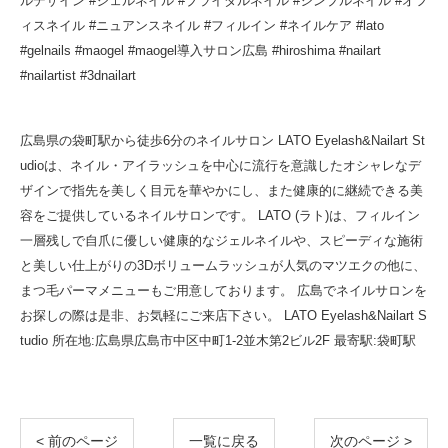
ルデザイン #ジェルネイル #ブライダルネイル #シンプルネイル #オフ
ィスネイル #ニュアンスネイル #フィルイン #ネイルケア #lato
#gelnails #maogel #maogel導入サロン広島 #hiroshima #nailart
#nailartist #3dnailart
広島県の袋町駅から徒歩6分のネイルサロン LATO Eyelash&Nailart St
udioは、ネイル・アイラッシュを中心に流行を意識したオシャレなデ
ザインで指先を美しく目元を華やかにし、また健康的に継続できる美
容をご提供しているネイルサロンです。 LATO (ラト)は、フィルイン
一層残しで自爪に優しい健康的なジェルネイルや、スピーディな施術
と美しい仕上がりの3Dボリュームラッシュが人気のマツエクの他に、
まつ毛パーマメニューもご用意しております。 広島でネイルサロンを
お探しの際は是非、お気軽にご来店下さい。 LATO Eyelash&Nailart S
tudio 所在地:広島県広島市中区中町1-2並木第2ビル2F 最寄駅:袋町駅
< 前のページ
一覧に戻る
次のページ >