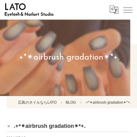
.+*✴︎airbrush gradation✴︎*+.
広島のネイルならLATO
BLOG
.+*✴︎airbrush gradation✴︎*+.
.+*✴︎airbrush gradation✴︎*+.