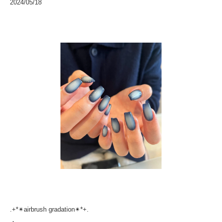
2024/05/18
.+*✴︎airbrush gradation✴︎*+.
・