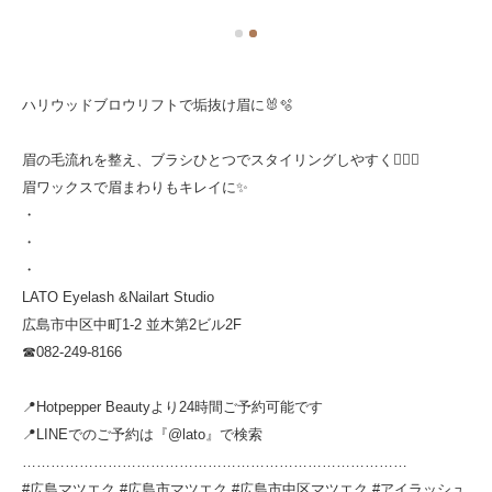
ハリウッドブロウリフトで垢抜け眉に🐰🫧
眉の毛流れを整え、ブラシひとつでスタイリングしやすく💁🏻‍♀️
眉ワックスで眉まわりもキレイに✨
・
・
・
LATO Eyelash &Nailart Studio
広島市中区中町1-2 並木第2ビル2F
☎︎082-249-8166
📍Hotpepper Beautyより24時間ご予約可能です
📍LINEでのご予約は『@lato』で検索
………………………………………………………………………
#広島マツエク #広島市マツエク #広島市中区マツエク #アイラッシュ