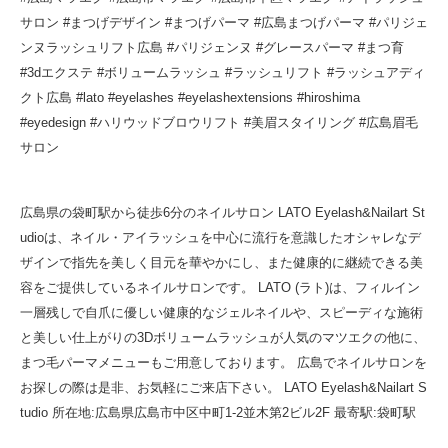
サロン #まつげデザイン #まつげパーマ #広島まつげパーマ #パリジェ
ンヌラッシュリフト広島 #パリジェンヌ #グレースパーマ #まつ育
#3dエクステ #ボリュームラッシュ #ラッシュリフト #ラッシュアディ
クト広島 #lato #eyelashes #eyelashextensions #hiroshima
#eyedesign #ハリウッドブロウリフト #美眉スタイリング #広島眉毛
サロン
広島県の袋町駅から徒歩6分のネイルサロン LATO Eyelash&Nailart St
udioは、ネイル・アイラッシュを中心に流行を意識したオシャレなデ
ザインで指先を美しく目元を華やかにし、また健康的に継続できる美
容をご提供しているネイルサロンです。 LATO (ラト)は、フィルイン
一層残しで自爪に優しい健康的なジェルネイルや、スピーディな施術
と美しい仕上がりの3Dボリュームラッシュが人気のマツエクの他に、
まつ毛パーマメニューもご用意しております。 広島でネイルサロンを
お探しの際は是非、お気軽にご来店下さい。 LATO Eyelash&Nailart S
tudio 所在地:広島県広島市中区中町1-2並木第2ビル2F 最寄駅:袋町駅