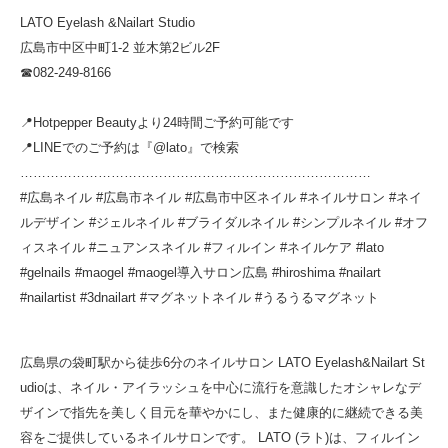
LATO Eyelash &Nailart Studio
広島市中区中町1-2 並木第2ビル2F
☎︎082-249-8166
📍Hotpepper Beautyより24時間ご予約可能です
📍LINEでのご予約は『@lato』で検索
………………………………………………………………………
#広島ネイル #広島市ネイル #広島市中区ネイル #ネイルサロン #ネイ
ルデザイン #ジェルネイル #ブライダルネイル #シンプルネイル #オフ
ィスネイル #ニュアンスネイル #フィルイン #ネイルケア #lato
#gelnails #maogel #maogel導入サロン広島 #hiroshima #nailart
#nailartist #3dnailart #マグネットネイル #うるうるマグネット
広島県の袋町駅から徒歩6分のネイルサロン LATO Eyelash&Nailart St
udioは、ネイル・アイラッシュを中心に流行を意識したオシャレなデ
ザインで指先を美しく目元を華やかにし、また健康的に継続できる美
容をご提供しているネイルサロンです。 LATO (ラト)は、フィルイン