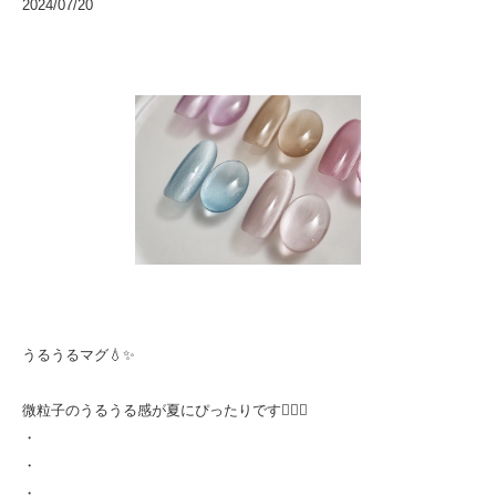
2024/07/20
うるうるマグ💧✨
微粒子のうるうる感が夏にぴったりです🙆🏻‍♀️
・
・
・