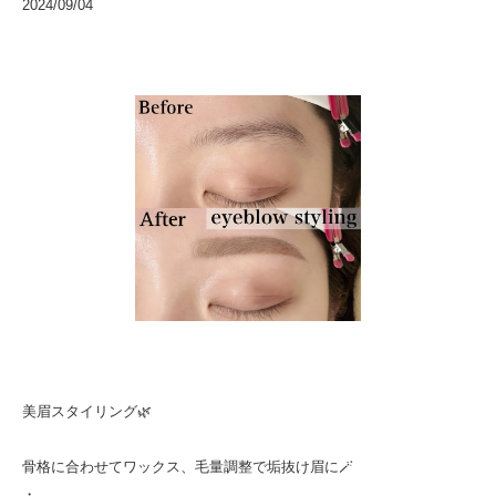
2024/09/04
美眉スタイリング🌿
骨格に合わせてワックス、毛量調整で垢抜け眉に🪄
・