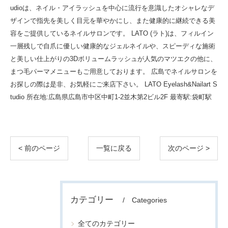
udioは、ネイル・アイラッシュを中心に流行を意識したオシャレなデ
ザインで指先を美しく目元を華やかにし、また健康的に継続できる美
容をご提供しているネイルサロンです。 LATO (ラト)は、フィルイン
一層残しで自爪に優しい健康的なジェルネイルや、スピーディな施術
と美しい仕上がりの3Dボリュームラッシュが人気のマツエクの他に、
まつ毛パーマメニューもご用意しております。 広島でネイルサロンを
お探しの際は是非、お気軽にご来店下さい。 LATO Eyelash&Nailart S
tudio 所在地:広島県広島市中区中町1-2並木第2ビル2F 最寄駅:袋町駅
< 前のページ
一覧に戻る
次のページ >
カテゴリー
Categories
全てのカテゴリー