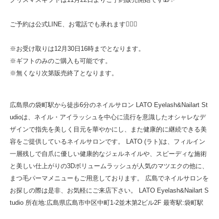
ご予約は公式LINE、お電話でも承れます💁🏻‍♀️
※お受け取りは12月30日16時までとなります。
※ギフトのみのご購入も可能です。
※無くなり次第販売終了となります。
広島県の袋町駅から徒歩6分のネイルサロン LATO Eyelash&Nailart St
udioは、ネイル・アイラッシュを中心に流行を意識したオシャレなデ
ザインで指先を美しく目元を華やかにし、また健康的に継続できる美
容をご提供しているネイルサロンです。 LATO (ラト)は、フィルイン
一層残しで自爪に優しい健康的なジェルネイルや、スピーディな施術
と美しい仕上がりの3Dボリュームラッシュが人気のマツエクの他に、
まつ毛パーマメニューもご用意しております。 広島でネイルサロンを
お探しの際は是非、お気軽にご来店下さい。 LATO Eyelash&Nailart S
tudio 所在地:広島県広島市中区中町1-2並木第2ビル2F 最寄駅:袋町駅