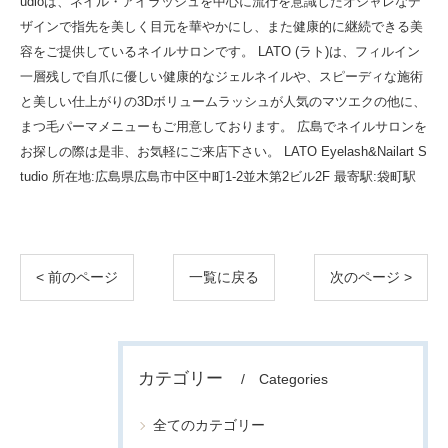
udioは、ネイル・アイラッシュを中心に流行を意識したオシャレなデ
ザインで指先を美しく目元を華やかにし、また健康的に継続できる美
容をご提供しているネイルサロンです。 LATO (ラト)は、フィルイン
一層残しで自爪に優しい健康的なジェルネイルや、スピーディな施術
と美しい仕上がりの3Dボリュームラッシュが人気のマツエクの他に、
まつ毛パーマメニューもご用意しております。 広島でネイルサロンを
お探しの際は是非、お気軽にご来店下さい。 LATO Eyelash&Nailart S
tudio 所在地:広島県広島市中区中町1-2並木第2ビル2F 最寄駅:袋町駅
< 前のページ
一覧に戻る
次のページ >
カテゴリー
Categories
全てのカテゴリー