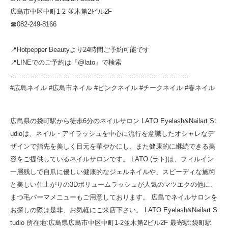
広島市中区中町1-2 並木第2ビル2F
☎︎082-249-8166
📍Hotpepper Beautyより24時間ご予約可能です
📍LINEでのご予約は『@lato』で検索
………………………………………………………………………
#広島ネイル #広島市ネイル #ピンクネイル #チークネイル #春ネイル
広島県の袋町駅から徒歩6分のネイルサロン LATO Eyelash&Nailart St
udioは、ネイル・アイラッシュを中心に流行を意識したオシャレなデ
ザインで指先を美しく目元を華やかにし、また健康的に継続できる美
容をご提供しているネイルサロンです。 LATO (ラト)は、フィルイン
一層残しで自爪に優しい健康的なジェルネイルや、スピーディな施術
と美しい仕上がりの3Dボリュームラッシュが人気のマツエクの他に、
まつ毛パーマメニューもご用意しております。 広島でネイルサロンを
お探しの際は是非、お気軽にご来店下さい。 LATO Eyelash&Nailart S
tudio 所在地:広島県広島市中区中町1-2並木第2ビル2F 最寄駅:袋町駅