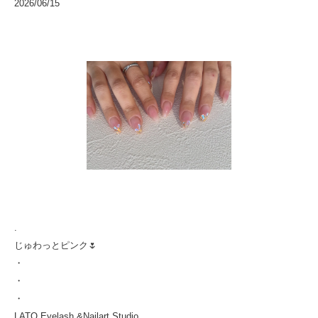
2026/06/15
.
じゅわっとピンク🌷
・
・
・
LATO Eyelash &Nailart Studio