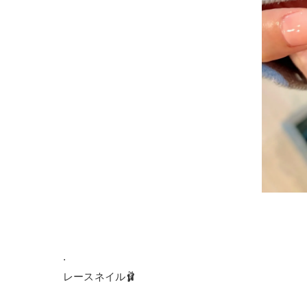
.
レースネイル🩰