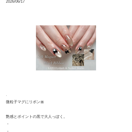
2026/06/17
.
微粒子マグにリボン🎀
艶感とポイントの黒で大人っぽく。
・
・