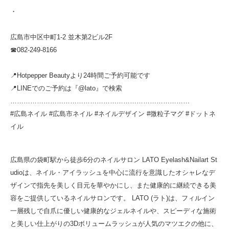
・
広島市中区中町1-2 並木第2ビル2F
☎︎082-249-8166
📍Hotpepper Beautyより24時間ご予約可能です
📍LINEでのご予約は『@lato』で検索
………………………………………………………………………
#広島ネイル #広島市ネイル #ネイルデザイン #微粒子マグ #ドットネ
イル
広島県の袋町駅から徒歩6分のネイルサロン LATO Eyelash&Nailart St
udioは、ネイル・アイラッシュを中心に流行を意識したオシャレなデ
ザインで指先を美しく目元を華やかにし、また健康的に継続できる美
容をご提供しているネイルサロンです。 LATO (ラト)は、フィルイン
一層残しで自爪に優しい健康的なジェルネイルや、スピーディな施術
と美しい仕上がりの3Dボリュームラッシュが人気のマツエクの他に、