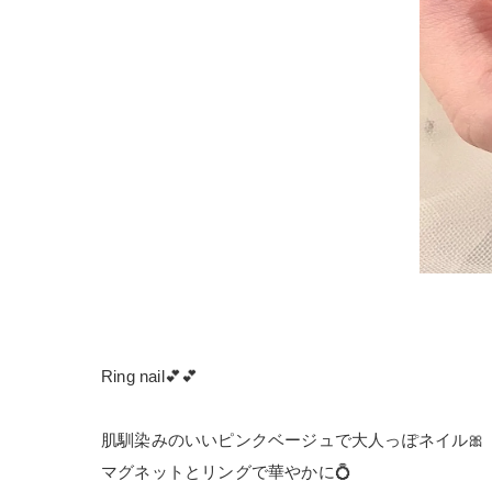
Ring nail💕💕
肌馴染みのいいピンクベージュで大人っぽネイル🎀
マグネットとリングで華やかに💍