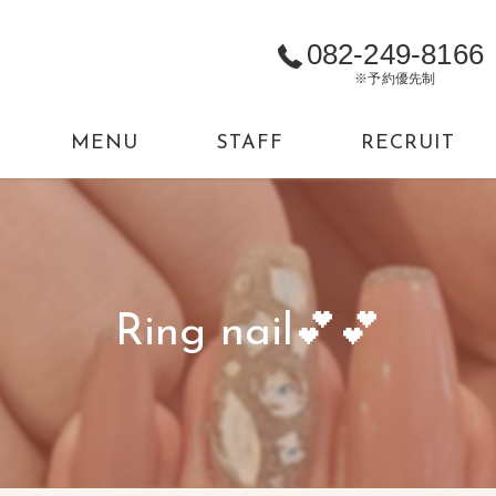
082-249-8166
※予約優先制
MENU
STAFF
RECRUIT
Ring nail💕💕