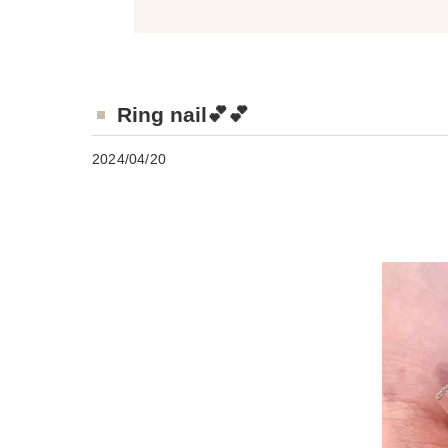
Ring nail💕💕
2024/04/20