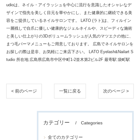
udioは、ネイル・アイラッシュを中心に流行を意識したオシャレなデ
ザインで指先を美しく目元を華やかにし、また健康的に継続できる美
容をご提供しているネイルサロンです。 LATO (ラト)は、フィルイン
一層残しで自爪に優しい健康的なジェルネイルや、スピーディな施術
と美しい仕上がりの3Dボリュームラッシュが人気のマツエクの他に、
まつ毛パーマメニューもご用意しております。 広島でネイルサロンを
お探しの際は是非、お気軽にご来店下さい。 LATO Eyelash&Nailart S
tudio 所在地:広島県広島市中区中町1-2並木第2ビル2F 最寄駅:袋町駅
< 前のページ
一覧に戻る
次のページ >
カテゴリー
Categories
全てのカテゴリー